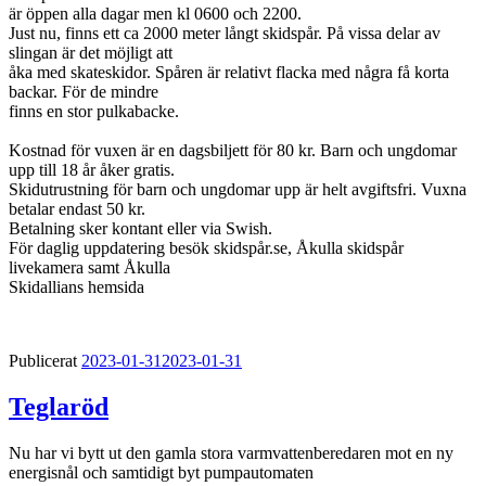
är öppen alla dagar men kl 0600 och 2200.
Just nu, finns ett ca 2000 meter långt skidspår. På vissa delar av
slingan är det möjligt att
åka med skateskidor. Spåren är relativt flacka med några få korta
backar. För de mindre
finns en stor pulkabacke.
Kostnad för vuxen är en dagsbiljett för 80 kr. Barn och ungdomar
upp till 18 år åker gratis.
Skidutrustning för barn och ungdomar upp är helt avgiftsfri. Vuxna
betalar endast 50 kr.
Betalning sker kontant eller via Swish.
För daglig uppdatering besök skidspår.se, Åkulla skidspår
livekamera samt Åkulla
Skidallians hemsida
Publicerat
2023-01-31
2023-01-31
Teglaröd
Nu har vi bytt ut den gamla stora varmvattenberedaren mot en ny
energisnål och samtidigt byt pumpautomaten