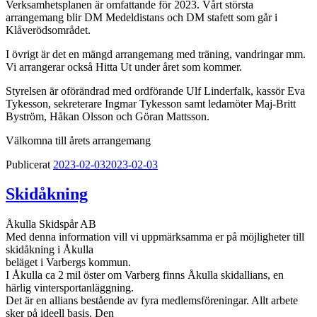
Verksamhetsplanen är omfattande för 2023. Vårt största
arrangemang blir DM Medeldistans och DM stafett som går i
Klåverödsområdet.
I övrigt är det en mängd arrangemang med träning, vandringar mm.
Vi arrangerar också Hitta Ut under året som kommer.
Styrelsen är oförändrad med ordförande Ulf Linderfalk, kassör Eva
Tykesson, sekreterare Ingmar Tykesson samt ledamöter Maj-Britt
Byström, Håkan Olsson och Göran Mattsson.
Välkomna till årets arrangemang
Publicerat
2023-02-03
2023-02-03
Skidåkning
Åkulla Skidspår AB
Med denna information vill vi uppmärksamma er på möjligheter till
skidåkning i Åkulla
beläget i Varbergs kommun.
I Åkulla ca 2 mil öster om Varberg finns Åkulla skidallians, en
härlig vintersportanläggning.
Det är en allians bestående av fyra medlemsföreningar. Allt arbete
sker på ideell basis. Den