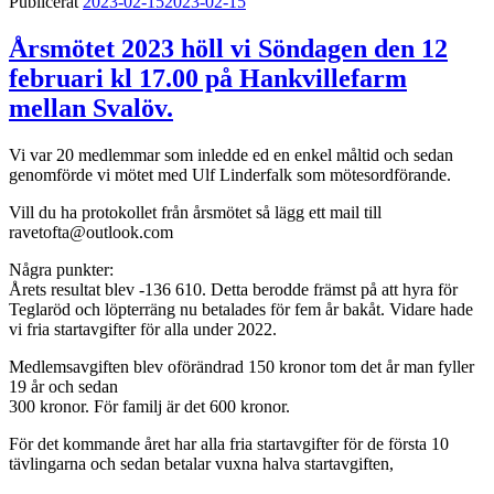
Publicerat
2023-02-15
2023-02-15
Årsmötet 2023 höll vi Söndagen den 12
februari kl 17.00 på Hankvillefarm
mellan Svalöv.
Vi var 20 medlemmar som inledde ed en enkel måltid och sedan
genomförde vi mötet med Ulf Linderfalk som mötesordförande.
Vill du ha protokollet från årsmötet så lägg ett mail till
ravetofta@outlook.com
Några punkter:
Årets resultat blev -136 610. Detta berodde främst på att hyra för
Teglaröd och löpterräng nu betalades för fem år bakåt. Vidare hade
vi fria startavgifter för alla under 2022.
Medlemsavgiften blev oförändrad 150 kronor tom det år man fyller
19 år och sedan
300 kronor. För familj är det 600 kronor.
För det kommande året har alla fria startavgifter för de första 10
tävlingarna och sedan betalar vuxna halva startavgiften,