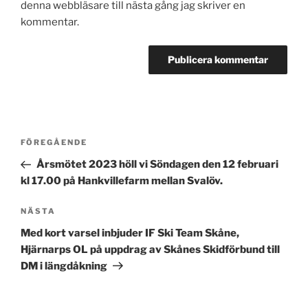
denna webbläsare till nästa gång jag skriver en
kommentar.
Inläggsnavigering
Föregående
FÖREGÅENDE
inlägg
Årsmötet 2023 höll vi Söndagen den 12 februari
kl 17.00 på Hankvillefarm mellan Svalöv.
Nästa
NÄSTA
inlägg
Med kort varsel inbjuder IF Ski Team Skåne,
Hjärnarps OL på uppdrag av Skånes Skidförbund till
DM i längdåkning