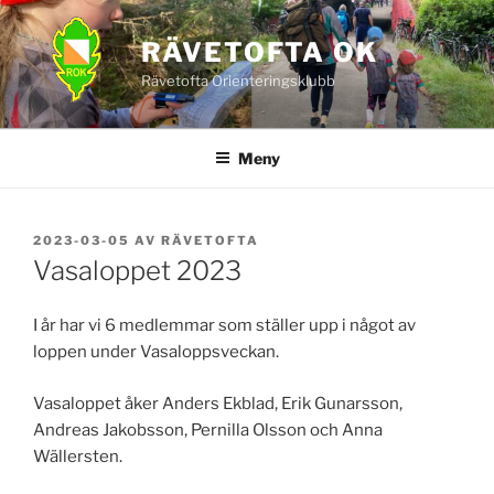
Hoppa
till
RÄVETOFTA OK
innehåll
Rävetofta Orienteringsklubb
Meny
PUBLICERAT
2023-03-05
AV
RÄVETOFTA
Vasaloppet 2023
I år har vi 6 medlemmar som ställer upp i något av
loppen under Vasaloppsveckan.
Vasaloppet åker Anders Ekblad, Erik Gunarsson,
Andreas Jakobsson, Pernilla Olsson och Anna
Wällersten.