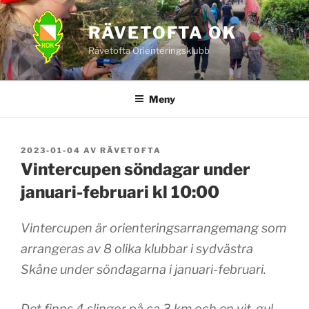
Hoppa
till
RÄVETOFTA OK
innehåll
Rävetofta Orienteringsklubb
Meny
PUBLICERAT
2023-01-04
AV
RÄVETOFTA
Vintercupen söndagar under
januari-februari kl 10:00
Vintercupen är orienteringsarrangemang som
arrangeras av 8 olika klubbar i sydvästra
Skåne under söndagarna i januari-februari.
Det finns 4 slingor på ca 3 km och en vit-gul