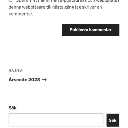
Spara mitt namn, min e-postadress och webbplats i
denna webbläsare till nästa gång jag skriver en
kommentar.
Inläggsnavigering
Nästa
NÄSTA
inlägg
Årsmöte 2023
Sök
Sök