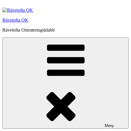
Hoppa
till
innehåll
Rävetofta OK
Rävetofta Orienteringsklubb
Meny