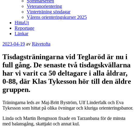
Sommarserien
Veteranorientering
Vinterträning söndagar
Vårens orienteringskurser 2025
HittaUt
Reportage
Länkar
Publicerat
2023-04-19
av
Rävetofta
Tisdagsträningarna vid Teglaröd är nu i
full gång. De senaste två tisdagskvällarna
har vi varit ca 50 deltagare i alla åldrar,
0-88, där Klas Tykesson hör till den äldre
gruppen.
Träningarna leds av Maj-Britt Byström, Ulf Linderfalk och Eva
Tykesson som hittat på olika övningar och kluriga orienteringsbanor.
Linda och Martin Bengtsson fixade en Tarzanbana för de minsta
med balansgång, skattjakt och annat kul.