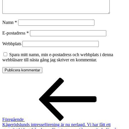
Namn
*
E-postadress
*
Webbplats
Spara mitt namn, min e-postadress och webbplats i denna
webbläsare till nästa gång jag skriver en kommentar.
Inläggsnavigering
Föregående
inlägg
Föregående
Kågerödslunds intresseförening är nu nerlagd. Vi har fått ett