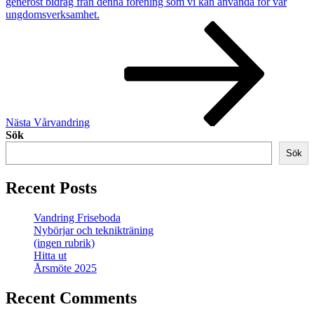
generöst bidrag från denna förening som vi kan använda för vår
ungdomsverksamhet.
Nästa
inlägg
Nästa
Vårvandring
Sök
Sök
Recent Posts
Vandring Friseboda
Nybörjar och teknikträning
(ingen rubrik)
Hitta ut
Årsmöte 2025
Recent Comments