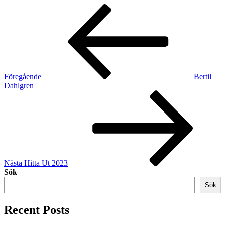
Inläggsnavigering
Föregående
inlägg
Föregående
Bertil
Dahlgren
Nästa
inlägg
Nästa
Hitta Ut 2023
Sök
Sök
Recent Posts