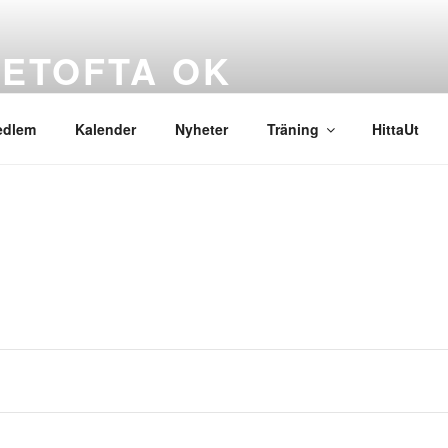
ETOFTA OK
rienteringsklubb
edlem
Kalender
Nyheter
Träning
HittaUt