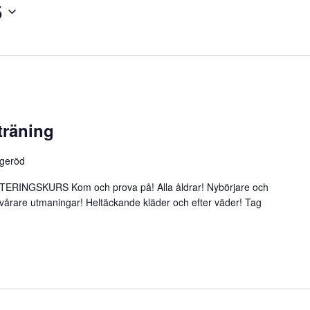
5
träning
ågeröd
INGSKURS Kom och prova på! Alla åldrar! Nybörjare och
d svårare utmaningar! Heltäckande kläder och efter väder! Tag