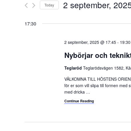
2 september, 202
Today
n
r
K
S
t
e
e
17:30
s
y
l
w
e
S
o
c
2 september, 2025 @ 17:45
-
19:30
e
r
t
Nybörjar och teknik
d
d
a
.
a
Teglaröd
Teglarödsvägen 1582, K
r
S
t
e
e
c
VÄLKOMNA TILL HÖSTENS ORIENTER
a
.
för er som vill slipa till formen me
h
r
med dricka
…
c
a
Continue Reading
h
n
f
o
d
r