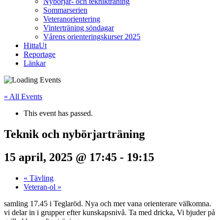
Nybörjar- och teknikträning
Sommarserien
Veteranorientering
Vinterträning söndagar
Vårens orienteringskurser 2025
HittaUt
Reportage
Länkar
« All Events
This event has passed.
Teknik och nybörjarträning
15 april, 2025 @ 17:45
-
19:15
«
Tävling
Veteran-ol
»
samling 17.45 i Teglaröd. Nya och mer vana orienterare välkomna.
vi delar in i grupper efter kunskapsnivå. Ta med dricka, Vi bjuder på