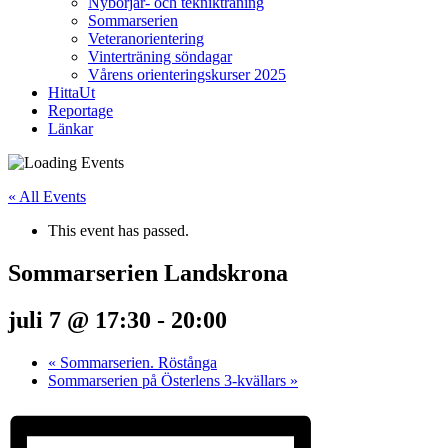
Nybörjar- och teknikträning
Sommarserien
Veteranorientering
Vinterträning söndagar
Vårens orienteringskurser 2025
HittaUt
Reportage
Länkar
« All Events
This event has passed.
Sommarserien Landskrona
juli 7 @ 17:30
-
20:00
«
Sommarserien. Röstånga
Sommarserien på Österlens 3-kvällars
»