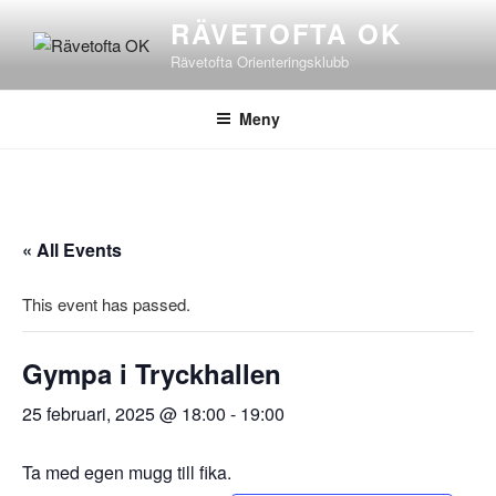
Hoppa
RÄVETOFTA OK
till
Rävetofta Orienteringsklubb
innehåll
Meny
« All Events
This event has passed.
Gympa i Tryckhallen
25 februari, 2025 @ 18:00
-
19:00
Ta med egen mugg till fika.